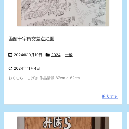
函館十字街交差点絵図

2024年10月19日

2024
,
一般

2024年11月4日
おくむら しげき 作品情報 87cm × 62cm
拡大する