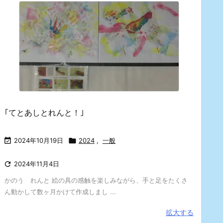
｢てとあしとれんと！｣

2024年10月19日

2024
,
一般

2024年11月4日
かのう れんと 絵の具の感触を楽しみながら、手と足をたくさ
ん動かして数ヶ月かけて作成しまし ...
拡大する