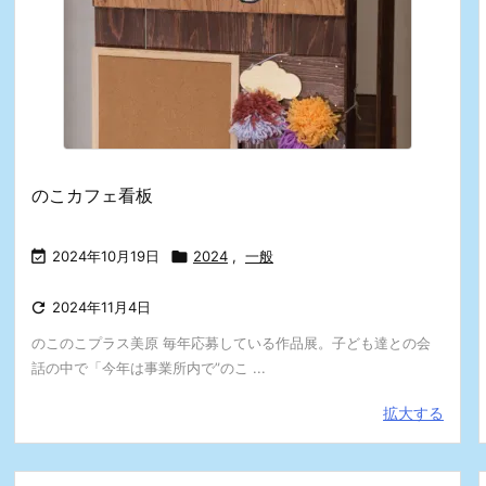
のこカフェ看板

2024年10月19日

2024
,
一般

2024年11月4日
のこのこプラス美原 毎年応募している作品展。子ども達との会
話の中で「今年は事業所内で”のこ ...
拡大する