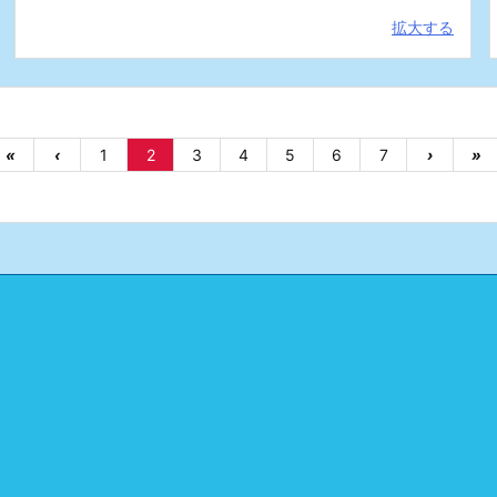
拡大する
«
‹
1
2
3
4
5
6
7
›
»