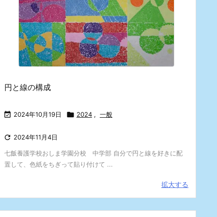
円と線の構成

2024年10月19日

2024
,
一般

2024年11月4日
七飯養護学校おしま学園分校 中学部 自分で円と線を好きに配
置して、色紙をちぎって貼り付けて ...
拡大する