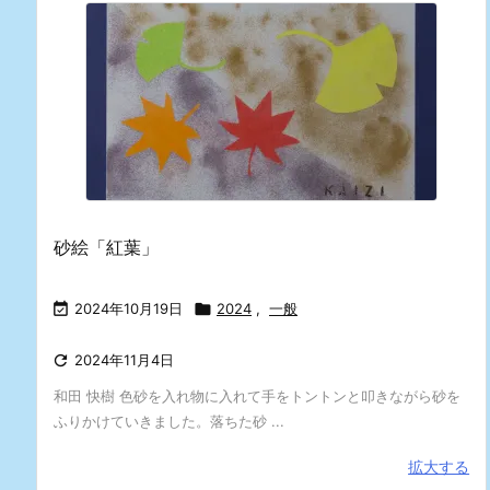
砂絵「紅葉」

2024年10月19日

2024
,
一般

2024年11月4日
和田 快樹 色砂を入れ物に入れて手をトントンと叩きながら砂を
ふりかけていきました。落ちた砂 ...
拡大する