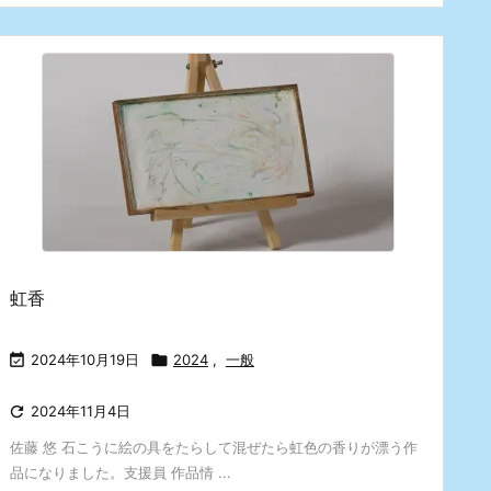
虹香

2024年10月19日

2024
,
一般

2024年11月4日
佐藤 悠 石こうに絵の具をたらして混ぜたら虹色の香りが漂う作
品になりました。支援員 作品情 ...