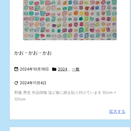
かお・かお・かお

2024年10月19日

2024
,
一般

2024年11月4日
野藤 秀也 作品情報 塩ビ板に紙を貼り付けています 92cm ×
101cm
拡大する