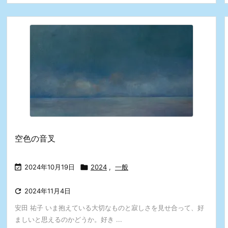
空色の音叉

2024年10月19日

2024
,
一般

2024年11月4日
安田 祐子 いま抱えている大切なものと寂しさを見せ合って、好
ましいと思えるのかどうか。好き ...