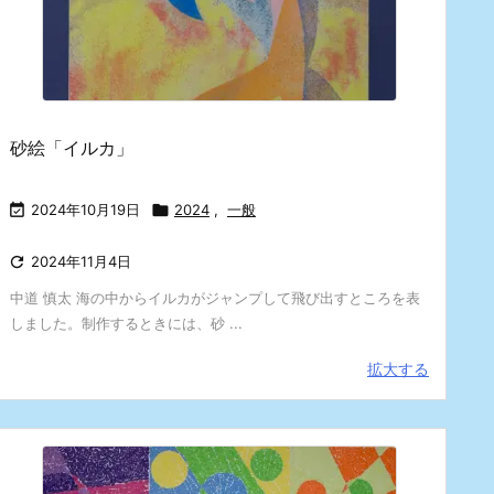
砂絵「イルカ」

2024年10月19日

2024
,
一般

2024年11月4日
中道 慎太 海の中からイルカがジャンプして飛び出すところを表
しました。制作するときには、砂 ...
拡大する