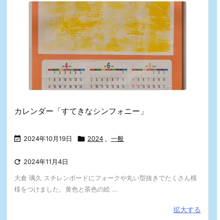
カレンダー「すてきなシンフォニー」

2024年10月19日

2024
,
一般

2024年11月4日
大倉 璃久 スチレンボードにフォークや丸い型抜きでたくさん模
様をつけました。黄色と茶色の絵 ...
拡大する