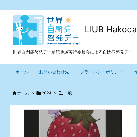
LIUB Ha
世界自閉症啓発デー函館地域実行委員会による自閉症啓発デー・
ホーム
お問い合わせ先
プライバシーポリシー

ホーム
>

2024
>

一般