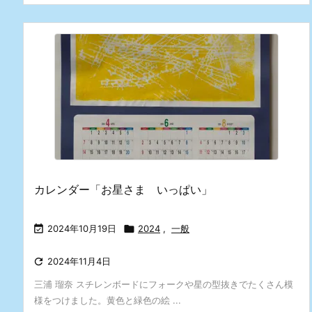
カレンダー「お星さま いっぱい」

2024年10月19日

2024
,
一般

2024年11月4日
三浦 瑠奈 スチレンボードにフォークや星の型抜きでたくさん模
様をつけました。黄色と緑色の絵 ...