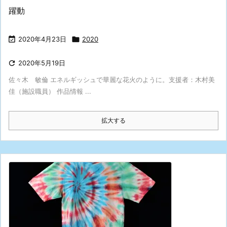
躍動

2020年4月23日

2020

2020年5月19日
佐々木 敏倫 エネルギッシュで華麗な花火のように。支援者：木村美
佳（施設職員） 作品情報 ...
拡大する