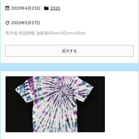

2020年4月23日

2020

2020年5月27日
苺大福 作品情報 油彩画42cm×62cm×42cm
拡大する