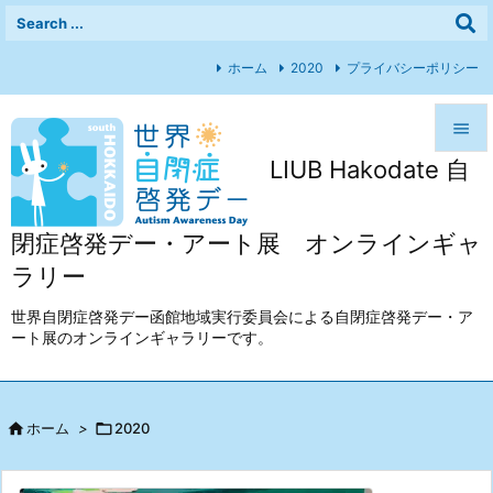
ホーム
2020
プライバシーポリシー

LIUB Hakodate 自

メニュ

閉症啓発デー・アート展 オンラインギャ
前へ
ラリー

次へ
世界自閉症啓発デー函館地域実行委員会による自閉症啓発デー・ア
ート展のオンラインギャラリーです。

検索

ホーム
>

2020