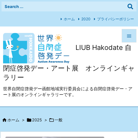
ホーム
2020
プライバシーポリシー

LIUB Hakodate 自

メニュ

閉症啓発デー・アート展 オンラインギャ
前へ
ラリー

次へ
世界自閉症啓発デー函館地域実行委員会による自閉症啓発デー・ア
ート展のオンラインギャラリーです。

検索

ホーム
>

2025
>

一般