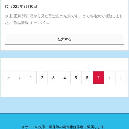

2025年8月10日
水上 正勝 河口湖から見た富士山の光景です。とても雄大で感動しまし
た。 作品情報 キャンバ ...
拡大する
«
‹
1
2
3
4
5
6
7
›
»
当サイトの文章・画像等の著作権は作者に帰属します。