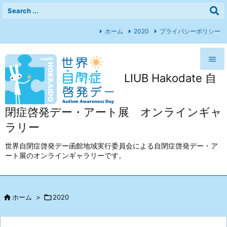
ホーム
2020
プライバシーポリシー

LIUB Hakodate 自

メニュ

閉症啓発デー・アート展 オンラインギャ
前へ
ラリー

次へ
世界自閉症啓発デー函館地域実行委員会による自閉症啓発デー・ア
ート展のオンラインギャラリーです。

検索

ホーム
>

2020