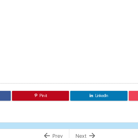
Pin it
LinkedIn


Prev
Next