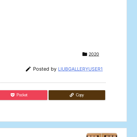

2020

Posted by
LIUBGALLERYUSER1
Pocket
Copy