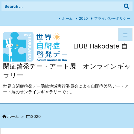
ホーム
2020
プライバシーポリシー

LIUB Hakodate 自

メニュ

閉症啓発デー・アート展 オンラインギャ
前へ
ラリー

次へ
世界自閉症啓発デー函館地域実行委員会による自閉症啓発デー・ア
ート展のオンラインギャラリーです。

検索

ホーム
>

2020