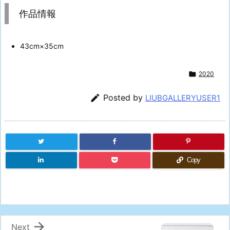
作品情報
43cm×35cm

2020

Posted by
LIUBGALLERYUSER1
Copy

Next