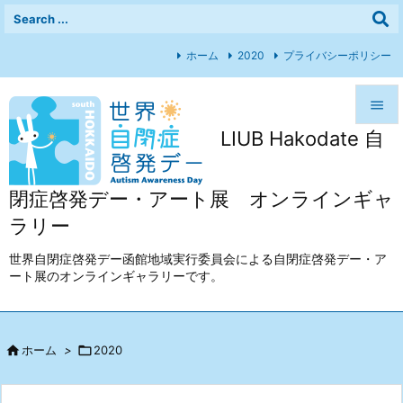
ホーム
2020
プライバシーポリシー

LIUB Hakodate 自

メニュ

閉症啓発デー・アート展 オンラインギャ
前へ
ラリー

次へ
世界自閉症啓発デー函館地域実行委員会による自閉症啓発デー・ア
ート展のオンラインギャラリーです。

検索

ホーム
>

2020