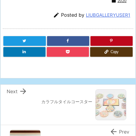

2020

Posted by
LIUBGALLERYUSER1
Copy

Next
カラフルタイルコースター

Prev