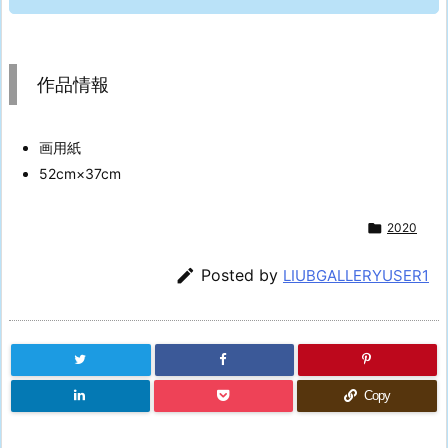
作品情報
画用紙
52cm×37cm

2020

Posted by
LIUBGALLERYUSER1
Copy