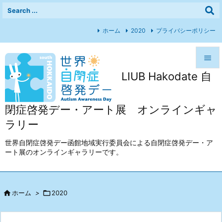
ホーム
2020
プライバシーポリシー

LIUB Hakodate 自

メニュ

閉症啓発デー・アート展 オンラインギャ
前へ
ラリー

次へ
世界自閉症啓発デー函館地域実行委員会による自閉症啓発デー・ア
ート展のオンラインギャラリーです。

検索

ホーム
>

2020