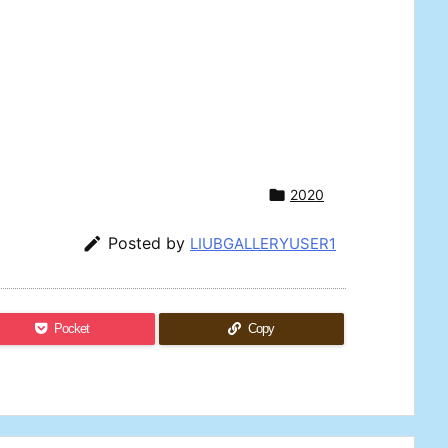

2020

Posted by
LIUBGALLERYUSER1
Pocket
Copy