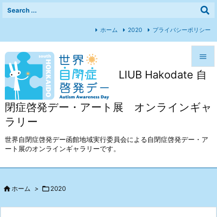
ホーム
2020
プライバシーポリシー

LIUB Hakodate 自

メニュ

閉症啓発デー・アート展 オンラインギャ
前へ
ラリー

次へ
世界自閉症啓発デー函館地域実行委員会による自閉症啓発デー・ア
ート展のオンラインギャラリーです。

検索

ホーム
>

2020