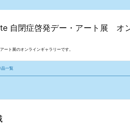
kodate 自閉症啓発デー・アート展
アート展のオンラインギャラリーです。
作品一覧
城