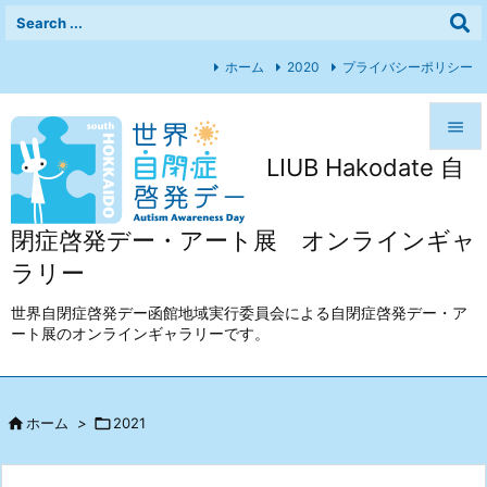
ホーム
2020
プライバシーポリシー

LIUB Hakodate 自

メニュ

閉症啓発デー・アート展 オンラインギャ
前へ
ラリー

次へ
世界自閉症啓発デー函館地域実行委員会による自閉症啓発デー・ア
ート展のオンラインギャラリーです。

検索

ホーム
>

2021