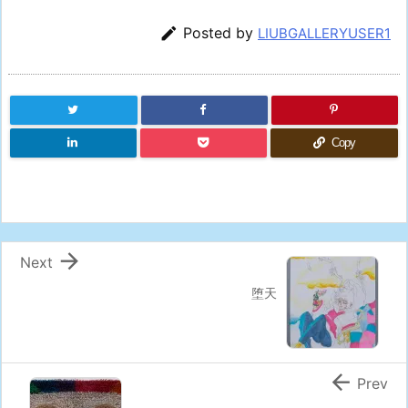

Posted by
LIUBGALLERYUSER1
Copy

Next
堕天

Prev