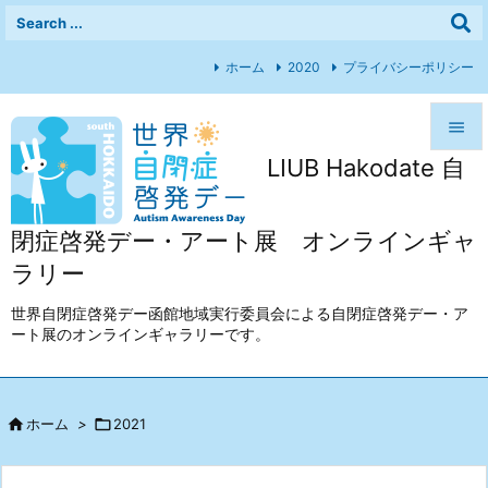
ホーム
2020
プライバシーポリシー

LIUB Hakodate 自

メニュ

閉症啓発デー・アート展 オンラインギャ
前へ
ラリー

次へ
世界自閉症啓発デー函館地域実行委員会による自閉症啓発デー・ア
ート展のオンラインギャラリーです。

検索

ホーム
>

2021