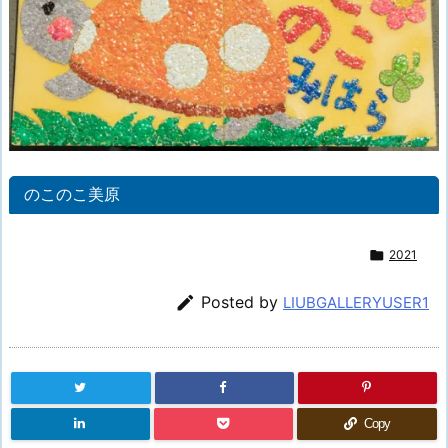
のこのこ美原

2021

Posted by
LIUBGALLERYUSER1
Copy