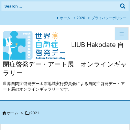
ホーム
2020
プライバシーポリシー

LIUB Hakodate 自

メニュ

閉症啓発デー・アート展 オンラインギャ
前へ
ラリー

次へ
世界自閉症啓発デー函館地域実行委員会による自閉症啓発デー・ア
ート展のオンラインギャラリーです。

検索

ホーム
>

2021