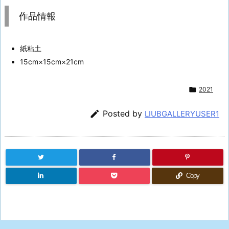
作品情報
紙粘土
15cm×15cm×21cm

2021

Posted by
LIUBGALLERYUSER1
Copy