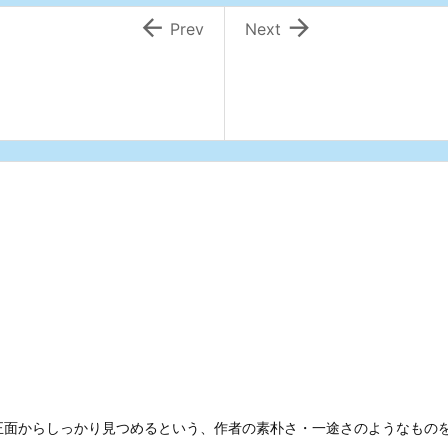


Prev
Next
正面からしっかり見つめるという、作者の素朴さ・一途さのようなもの