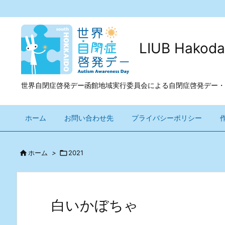
LIUB Ha
世界自閉症啓発デー函館地域実行委員会による自閉症啓発デー・
ホーム
お問い合わせ先
プライバシーポリシー

ホーム
>

2021
白いかぼちゃ