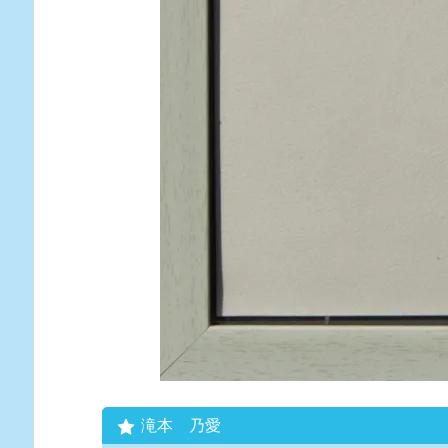
滝本 乃愛