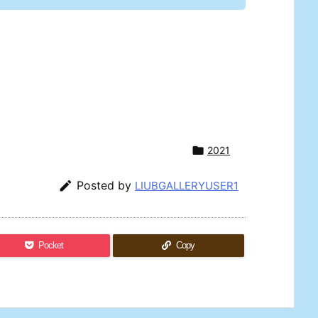

2021

Posted by
LIUBGALLERYUSER1
Pocket
Copy