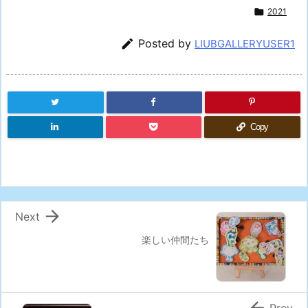

2021

Posted by
LIUBGALLERYUSER1
Copy

Next
楽しい仲間たち

Prev