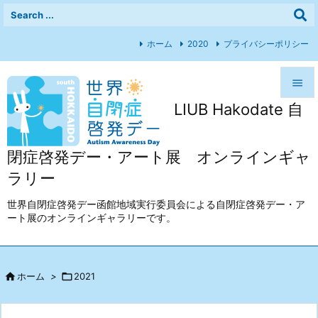
ホーム
2020
プライバシーポリシー

LIUB Hakodate 自

メニュ

閉症啓発デー・アート展 オンラインギャ
前へ
ラリー

次へ
世界自閉症啓発デー函館地域実行委員会による自閉症啓発デー・ア
ート展のオンラインギャラリーです。

検索

ホーム
>

2021