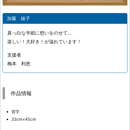
加藤 綾子
真っ白な半紙に想いをのせて…
楽しい！大好き！が溢れています！
支援者
梅本 利恵
作品情報
習字
33cm×45cm