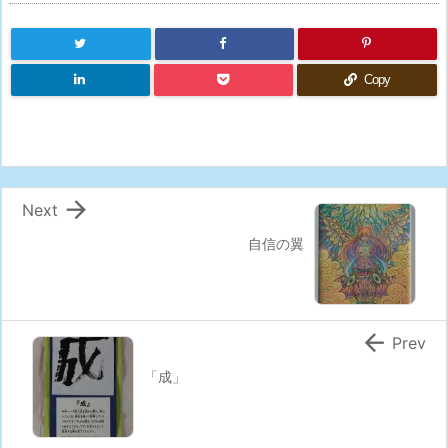
Copy

Next
自信の翼

Prev
「成」