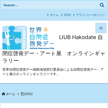
ホーム
2020
プライバシーポリシー

LIUB Hakodate 自

メニュ

閉症啓発デー・アート展 オンラインギャ
前へ
ラリー

次へ
世界自閉症啓発デー函館地域実行委員会による自閉症啓発デー・ア
ート展のオンラインギャラリーです。

検索

ホーム
>

2022