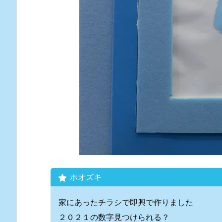
ホオズキ
家にあったチラシで即興で作りました
２０２１の数字見つけられる？