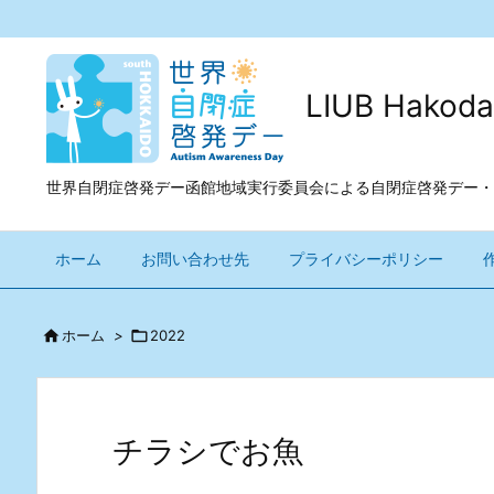
LIUB Ha
世界自閉症啓発デー函館地域実行委員会による自閉症啓発デー・
ホーム
お問い合わせ先
プライバシーポリシー

ホーム
>

2022
チラシでお魚