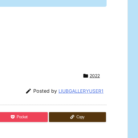

2022

Posted by
LIUBGALLERYUSER1
Pocket
Copy