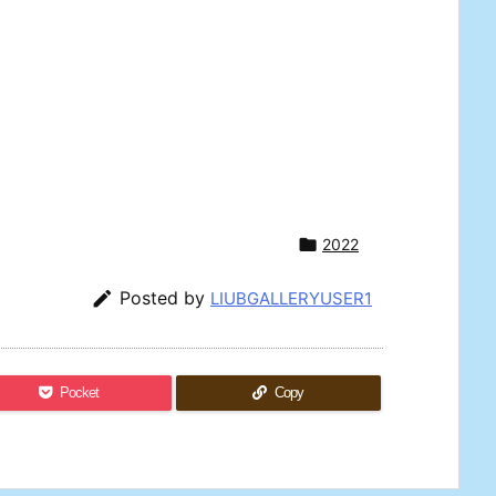

2022

Posted by
LIUBGALLERYUSER1
Pocket
Copy