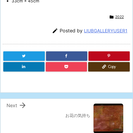
33cm × 45cm

2022

Posted by
LIUBGALLERYUSER1
Copy

Next
お花の気持ち