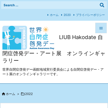
ホーム
2020
プライバシーポリシー

LIUB Hakodate 自

メニュ

閉症啓発デー・アート展 オンラインギャ
前へ
ラリー

次へ
世界自閉症啓発デー函館地域実行委員会による自閉症啓発デー・ア
ート展のオンラインギャラリーです。

検索

ホーム
>

2022