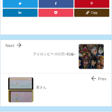
Copy

Next
アイロンビーズの刃~柱編~

Prev
寅さん