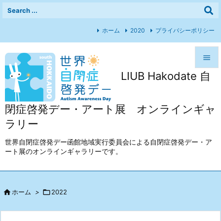
ホーム
2020
プライバシーポリシー

LIUB Hakodate 自

メニュ

閉症啓発デー・アート展 オンラインギャ
前へ
ラリー

次へ
世界自閉症啓発デー函館地域実行委員会による自閉症啓発デー・ア
ート展のオンラインギャラリーです。

検索

ホーム
>

2022