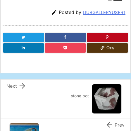

Posted by
LIUBGALLERYUSER1
Copy

Next
stone pot

Prev