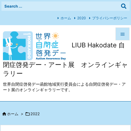
ホーム
2020
プライバシーポリシー

LIUB Hakodate 自

メニュ

閉症啓発デー・アート展 オンラインギャ
前へ
ラリー

次へ
世界自閉症啓発デー函館地域実行委員会による自閉症啓発デー・ア
ート展のオンラインギャラリーです。

検索

ホーム
>

2022