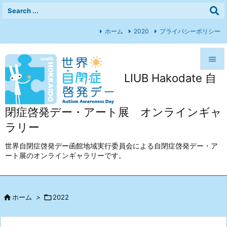
ホーム
2020
プライバシーポリシー

LIUB Hakodate 自

メニュ

閉症啓発デー・アート展 オンラインギャ
前へ
ラリー

次へ
世界自閉症啓発デー函館地域実行委員会による自閉症啓発デー・ア
ート展のオンラインギャラリーです。

検索

ホーム
>

2022