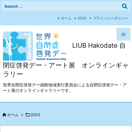
ホーム
2020
プライバシーポリシー

LIUB Hakodate 自

メニュ

閉症啓発デー・アート展 オンラインギャ
前へ
ラリー

次へ
世界自閉症啓発デー函館地域実行委員会による自閉症啓発デー・ア
ート展のオンラインギャラリーです。

検索

ホーム
>

2023