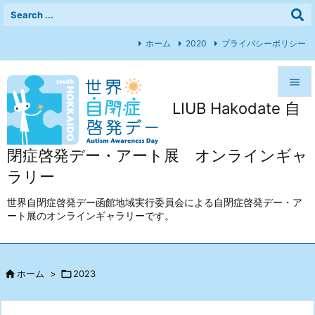
ホーム
2020
プライバシーポリシー

LIUB Hakodate 自

メニュ

閉症啓発デー・アート展 オンラインギャ
前へ
ラリー

次へ
世界自閉症啓発デー函館地域実行委員会による自閉症啓発デー・ア
ート展のオンラインギャラリーです。

検索

ホーム
>

2023