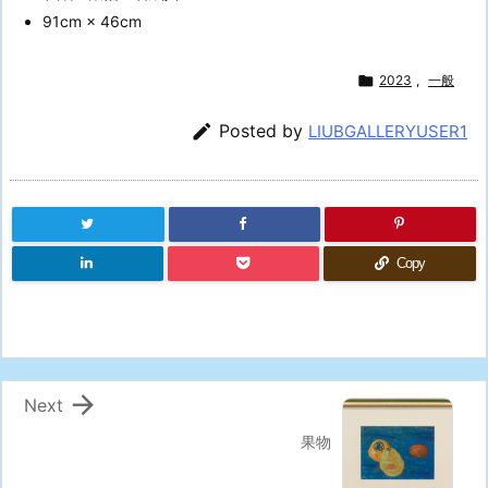
91cm × 46cm

2023
,
一般

Posted by
LIUBGALLERYUSER1
Copy

Next
果物