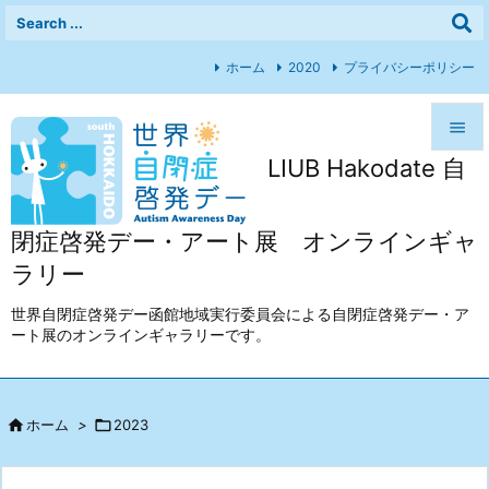
ホーム
2020
プライバシーポリシー

LIUB Hakodate 自

メニュ

閉症啓発デー・アート展 オンラインギャ
前へ
ラリー

次へ
世界自閉症啓発デー函館地域実行委員会による自閉症啓発デー・ア
ート展のオンラインギャラリーです。

検索

ホーム
>

2023