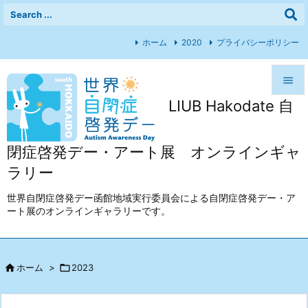
ホーム
2020
プライバシーポリシー

LIUB Hakodate 自

メニュ

閉症啓発デー・アート展 オンラインギャ
前へ
ラリー

次へ
世界自閉症啓発デー函館地域実行委員会による自閉症啓発デー・ア
ート展のオンラインギャラリーです。

検索

ホーム
>

2023