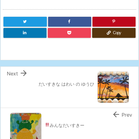
Copy

Next
だいすきな はわい の ゆうひ

Prev
みんなだいすきー