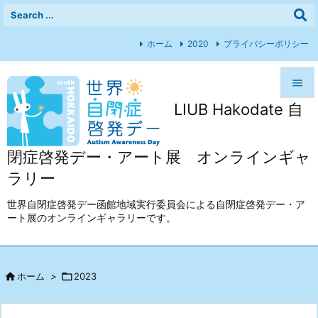
ホーム
2020
プライバシーポリシー

LIUB Hakodate 自

メニュ

閉症啓発デー・アート展 オンラインギャ
前へ
ラリー

次へ
世界自閉症啓発デー函館地域実行委員会による自閉症啓発デー・ア
ート展のオンラインギャラリーです。

検索

ホーム
>

2023