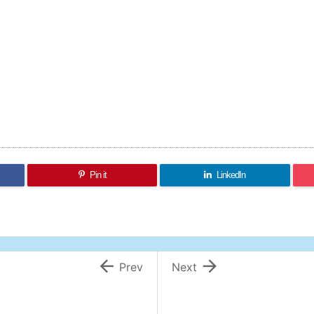
Pin it
LinkedIn


Prev
Next