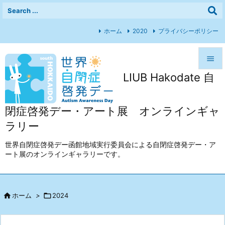
ホーム
2020
プライバシーポリシー

LIUB Hakodate 自

メニュ

閉症啓発デー・アート展 オンラインギャ
前へ
ラリー

次へ
世界自閉症啓発デー函館地域実行委員会による自閉症啓発デー・ア
ート展のオンラインギャラリーです。

検索

ホーム
>

2024