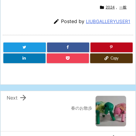

2024
,
一般

Posted by
LIUBGALLERYUSER1
Copy

Next
春のお散歩