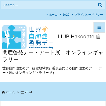
ホーム
2020
プライバシーポリシー

LIUB Hakodate 自

メニュ

閉症啓発デー・アート展 オンラインギャ
前へ
ラリー

次へ
世界自閉症啓発デー函館地域実行委員会による自閉症啓発デー・ア
ート展のオンラインギャラリーです。

検索

ホーム
>

2024