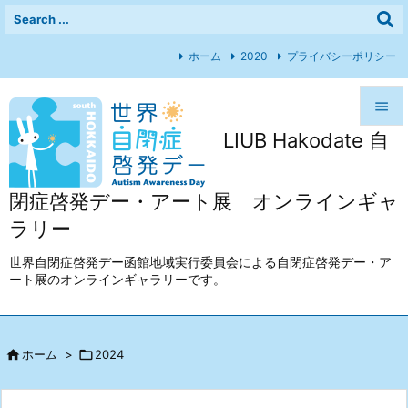
ホーム
2020
プライバシーポリシー

LIUB Hakodate 自

メニュ

閉症啓発デー・アート展 オンラインギャ
前へ
ラリー

次へ
世界自閉症啓発デー函館地域実行委員会による自閉症啓発デー・ア
ート展のオンラインギャラリーです。

検索

ホーム
>

2024