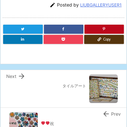

Posted by
LIUBGALLERYUSER1
Copy

Next
タイルアート

Prev
祝