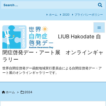
ホーム
2020
プライバシーポリシー

LIUB Hakodate 自

メニュ

閉症啓発デー・アート展 オンラインギャ
前へ
ラリー

次へ
世界自閉症啓発デー函館地域実行委員会による自閉症啓発デー・ア
ート展のオンラインギャラリーです。

検索

ホーム
>

2024