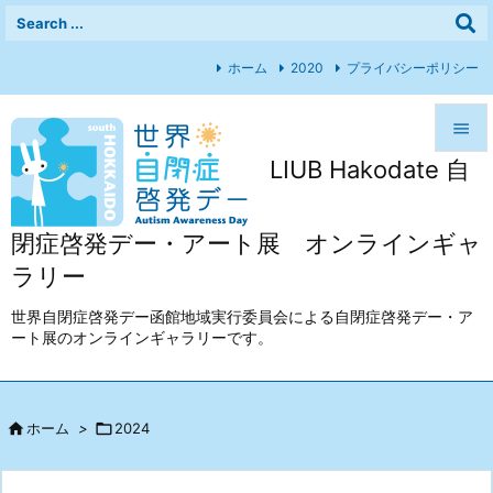
ホーム
2020
プライバシーポリシー

LIUB Hakodate 自

メニュ

閉症啓発デー・アート展 オンラインギャ
前へ
ラリー

次へ
世界自閉症啓発デー函館地域実行委員会による自閉症啓発デー・ア
ート展のオンラインギャラリーです。

検索

ホーム
>

2024