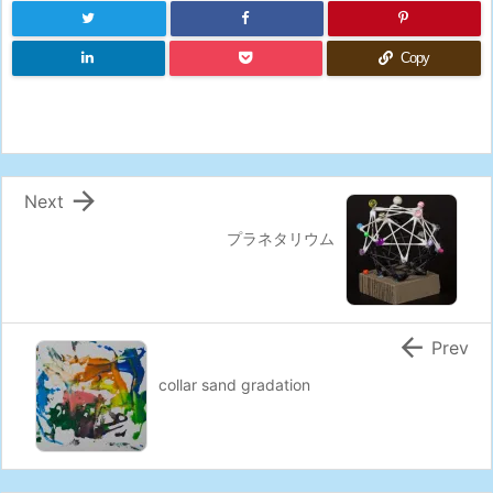
Copy

Next
プラネタリウム

Prev
collar sand gradation