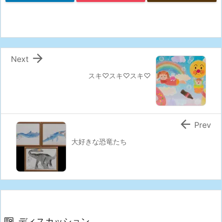

Next
スキ♡スキ♡スキ♡

Prev
大好きな恐竜たち
ディスカッション