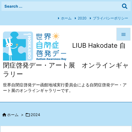
ホーム
2020
プライバシーポリシー

LIUB Hakodate 自

メニュ

閉症啓発デー・アート展 オンラインギャ
前へ
ラリー

次へ
世界自閉症啓発デー函館地域実行委員会による自閉症啓発デー・ア
ート展のオンラインギャラリーです。

検索

ホーム
>

2024