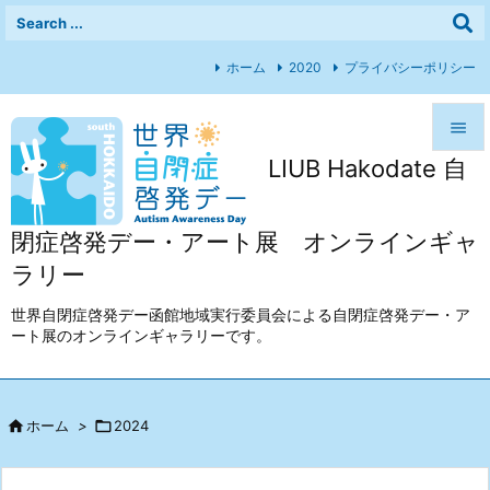
ホーム
2020
プライバシーポリシー

LIUB Hakodate 自

メニュ

閉症啓発デー・アート展 オンラインギャ
前へ
ラリー

次へ
世界自閉症啓発デー函館地域実行委員会による自閉症啓発デー・ア
ート展のオンラインギャラリーです。

検索

ホーム
>

2024