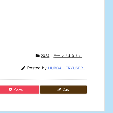

2024
,
テーマ『すき！』

Posted by
LIUBGALLERYUSER1
Pocket
Copy