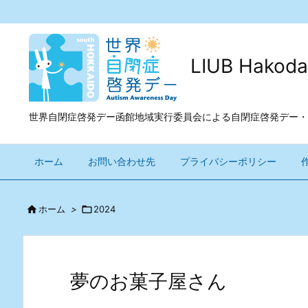
LIUB Ha
世界自閉症啓発デー函館地域実行委員会による自閉症啓発デー・
ホーム
お問い合わせ先
プライバシーポリシー

ホーム
>

2024
夢のお菓子屋さん