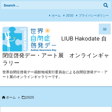
ホーム
2020
プライバシーポリシー

LIUB Hakodate 自

メニュ

閉症啓発デー・アート展 オンラインギャ
前へ
ラリー

次へ
世界自閉症啓発デー函館地域実行委員会による自閉症啓発デー・ア
ート展のオンラインギャラリーです。

検索

ホーム
>

2025