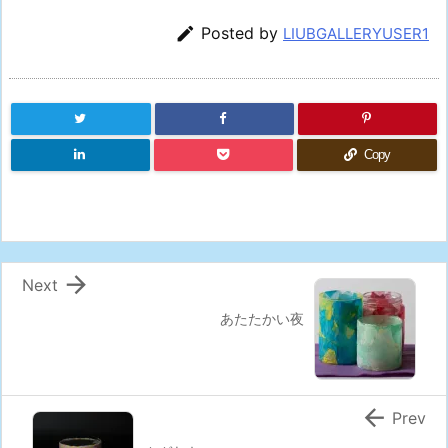

Posted by
LIUBGALLERYUSER1
Copy

Next
あたたかい夜

Prev