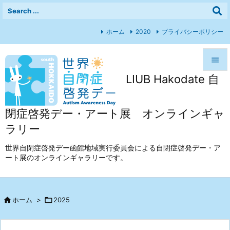
ホーム
2020
プライバシーポリシー

LIUB Hakodate 自

メニュ

閉症啓発デー・アート展 オンラインギャ
前へ
ラリー

次へ
世界自閉症啓発デー函館地域実行委員会による自閉症啓発デー・ア
ート展のオンラインギャラリーです。

検索

ホーム
>

2025