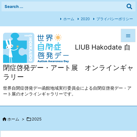
ホーム
2020
プライバシーポリシー

LIUB Hakodate 自

メニュ

閉症啓発デー・アート展 オンラインギャ
前へ
ラリー

次へ
世界自閉症啓発デー函館地域実行委員会による自閉症啓発デー・ア
ート展のオンラインギャラリーです。

検索

ホーム
>

2025