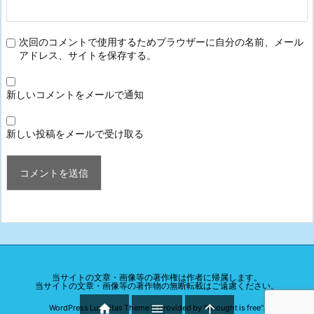
次回のコメントで使用するためブラウザーに自分の名前、メール
アドレス、サイトを保存する。
新しいコメントをメールで通知
新しい投稿をメールで受け取る
当サイトの文章・画像等の著作権は作者に帰属します。
当サイトの文章・画像等の著作物の無断転載はご遠慮ください。



WordPress Luxeritas Theme is provided by "
Thought is free
".