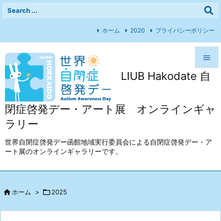
ホーム
2020
プライバシーポリシー

LIUB Hakodate 自

メニュ

閉症啓発デー・アート展 オンラインギャ
前へ
ラリー

次へ
世界自閉症啓発デー函館地域実行委員会による自閉症啓発デー・ア
ート展のオンラインギャラリーです。

検索

ホーム
>

2025