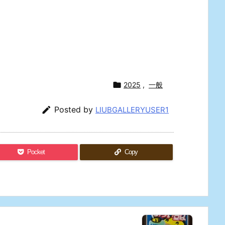

2025
,
一般

Posted by
LIUBGALLERYUSER1
Pocket
Copy