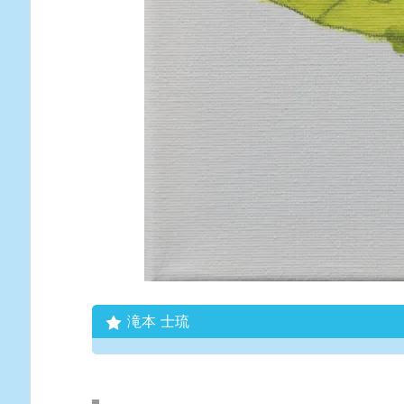
滝本 士琉