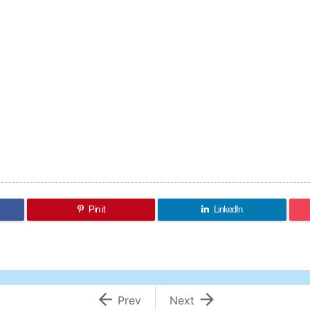
Pin it
LinkedIn


Prev
Next