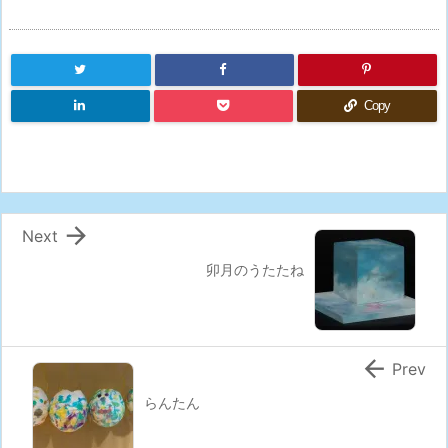
Copy

Next
卯月のうたたね

Prev
らんたん