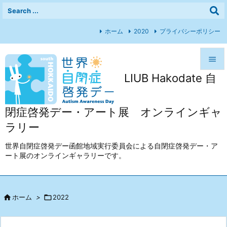
ホーム
2020
プライバシーポリシー

LIUB Hakodate 自

メニュ

閉症啓発デー・アート展 オンラインギャ
前へ
ラリー

次へ
世界自閉症啓発デー函館地域実行委員会による自閉症啓発デー・ア
ート展のオンラインギャラリーです。

検索

ホーム
>

2022