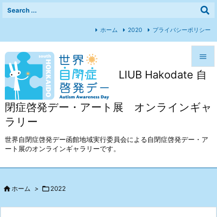
ホーム
2020
プライバシーポリシー

LIUB Hakodate 自

メニュ

閉症啓発デー・アート展 オンラインギャ
前へ
ラリー

次へ
世界自閉症啓発デー函館地域実行委員会による自閉症啓発デー・ア
ート展のオンラインギャラリーです。

検索

ホーム
>

2022