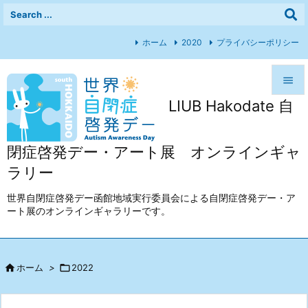
ホーム
2020
プライバシーポリシー

LIUB Hakodate 自

メニュ

閉症啓発デー・アート展 オンラインギャ
前へ
ラリー

次へ
世界自閉症啓発デー函館地域実行委員会による自閉症啓発デー・ア
ート展のオンラインギャラリーです。

検索

ホーム
>

2022